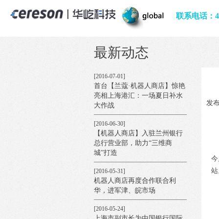
[2016-07-22]
经济观察报头版头条丨机器人
联系电话：400
商店：改变未来营销生态
[2016-07-14]
机器人商店助力兰蔻新品发
最新动态
布：一场全方位的品牌推广
[2016-07-01]
首台【兰蔻·机器人商店】惊艳
亮相上海港汇：一场夏日补水
发布
大作战
[2016-06-30]
【机器人商店】入驻兰州银行
总行营业部，助力“三维商
城”打造
今
站
[2016-05-31]
机器人商店再度合作联合利
华，进军津、皖市场
[2016-05-24]
上海市副市长为中国银行国际