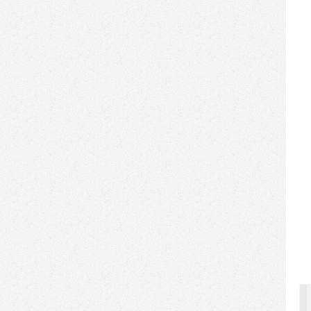
美力
[2016-04-06]
上海市商委实地考察【机器人
商店】：移动互联网与先进制
造业的优秀结合
[2016-03-28]
机器人商店进社区，品牌直达
催生新活力
[2016-02-17]
【机器人商店】入驻兰州银
行，创新科技助力全功能自助
银行新体验
[2016-01-28]
【索尼·机器人商店】入驻上海
大悦城，“店中店”模式助力潮
流、时尚与性感
[2016-01-28]
地铁【索尼·机器人商店】全新