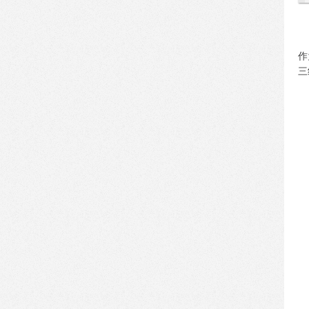
换装：就是要给你点颜色听听
[2016-01-21]
零售新业态？【相宜本草机器
作
人商店】华丽亮相上海龙之
三
梦，有料！
[2016-01-08]
【机器人商店】入驻内蒙古科
技馆，引美国队长、蜘蛛侠等
漫威英雄前来道贺
[2015-12-31]
百思买牵手华屹机器人商店，
正式开启店中店(Store in Store)
战略
[2015-12-25]
机器人商店入驻中国银行ATM
区域，这是我们向星辰大海进
发的第一步！
[2015-12-07]