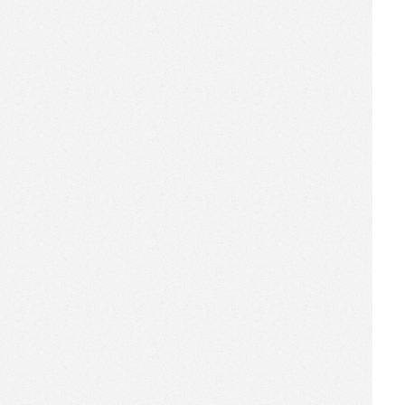
高萌预警，泰迪熊【机器人商
店】在香港广场出没
[2015-12-04]
【机器人商店】入驻徐汇万科
中心，全面开启战略合作
[2015-12-04]
软件园，你需要一台“城会
玩”机器人商店
[2015-11-23]
奔跑吧，机器君！——机器人
商店首次携手万力轮胎进驻广
州国际汽车展览会，领跑中国
[2015-11-23]
最美机器人——【韩束·机器人
商店】
[2015-11-23]
叫醒你的耳朵，【索尼·机器人
商店】进驻上海陆家嘴地铁站