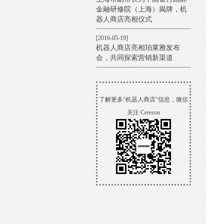
金融研修院（上海）揭牌，机
器人商店亮相仪式
[2016-05-19]
机器人商店亮相珀莱雅发布
会，共同探索营销新渠道
[2016-04-26]
机器人商店亮相北京车展，创
新营销或成展会标配
了解更多“机器人商店”信息，微信
关注 Cereson
[2016-04-25]
机器人商店入驻省广总部，新
形态助力打造多方共赢生态系
统
[2016-04-20]
机器人商店入驻禾新医院，品
牌直达提升医疗环境
[2016-04-18]
【丝贝兰·机器人商店】进地
铁，品牌直达消费者传递专注