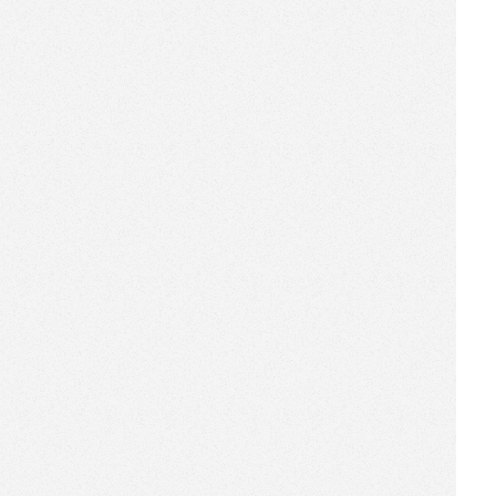
[2015-11-16]
2015机器人商店新品发布会圆
满举行，“魔”力蓄势待发
[2015-11-05]
华屹机器人商店华南区公司盛
大启航
[2015-11-04]
【机器人商店“魔方”】首秀，
华屹携手光明集团打造“未来社
区”
[2015-10-23]
【机器人商店】入驻上海平安
大厦，解决“加班特烦恼”
[2015-10-23]
【机器人商店】亮相美食音乐
文化节，带你体验“舌尖上的意
大利”