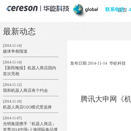
[2014-11-19]
【机器人商店】成功首秀2014
联系电话：400
首页
中国·上海国际食品博览会
[2014-11-15]
【东方早报】智能店亮相食博
最新动态
会：营业员是机器人
[2014-11-14]
媒体争相报道
[2014-11-14]
发布日期:2014-11-14 华屹科技
【新民晚报】机器人商店国内
首次亮相
[2014-11-12]
我和机器人商店有个约会
腾讯大申网《机
[2014-11-10]
机器人商店O2O模式受追捧
[2014-11-07]
光明集团携手『机器人商店』
首秀2014中国•上海国际食品博