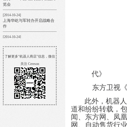
览会
[2014-10-24]
上海华屹与军转办开启战略合
作
[2014-10-24]
华屹公司正式启动股改翘首上
股交
了解更多“机器人商店”信息，微信
[2014-10-22]
关注 Cereson
我是机器人商店
代》
东方卫视
此外，机器人商
道和纷纷转载，
闻、东方网、凤
网、自动售货行