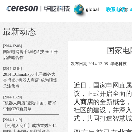
[2015-02-06]
【机器人商店】时代姐妹花登
联系电话：400
首页
场
[2015-01-05]
领军者2030 ——《经济观察
最新动态
报》专访华屹科技CEO
[2014-12-08]
国家电
国家电网携手华屹科技 全面开
启战略合作
发布日期:2014-12-08 华屹科技
[2014-12-04]
2014 EChinaExpo 电子商务大
会 华屹“机器人商店”成为现场
近日，国家电网直属
关注焦点
议，正式开启全面的
[2014-11-20]
人商店
的全新概念，
“机器人商店”登陆中国，谱写
社区的建设，并深入
中国O2O新篇章
式，共同打造智慧城
[2014-11-19]
【机器人商店】成功首秀2014
中国·上海国际食品博览会