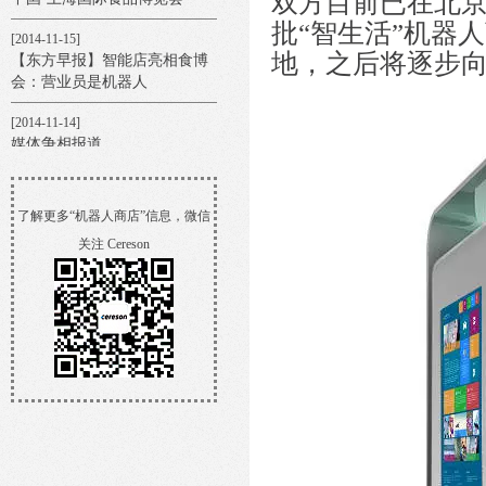
双方目前已在北
批“智生活”机器
[2014-11-15]
地，之后将逐步
【东方早报】智能店亮相食博
会：营业员是机器人
[2014-11-14]
媒体争相报道
[2014-11-14]
【新民晚报】机器人商店国内
了解更多“机器人商店”信息，微信
首次亮相
关注 Cereson
[2014-11-12]
我和机器人商店有个约会
[2014-11-10]
机器人商店O2O模式受追捧
[2014-11-07]
光明集团携手『机器人商店』
首秀2014中国•上海国际食品博
览会