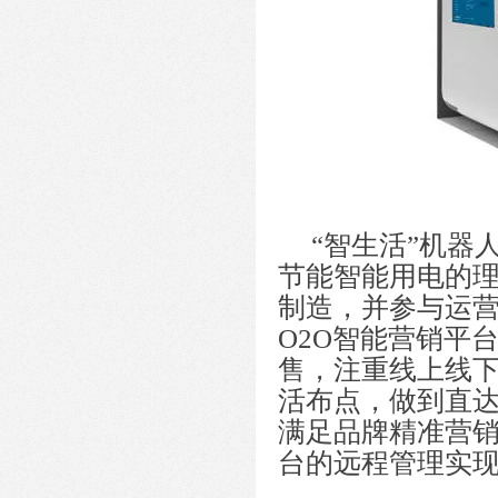
[2014-10-24]
上海华屹与军转办开启战略合
作
[2014-10-24]
华屹公司正式启动股改翘首上
股交
[2014-10-22]
我是机器人商店
“智生活”机器
节能智能用电的
制造，并参与运营
O2O智能营销平
售，注重线上线
活布点，做到直
满足品牌精准营
台的远程管理实