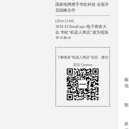
国家电网携手华屹科技 全面开
启战略合作
[2014-12-04]
2014 EChinaExpo 电子商务大
会 华屹“机器人商店”成为现场
关注焦点
[2014-11-20]
“机器人商店”登陆中国，谱写
了解更多“机器人商店”信息，微信
中国O2O新篇章
首
关注 Cereson
[2014-11-19]
这
【机器人商店】成功首秀2014
贩
中国·上海国际食品博览会
现
[2014-11-15]
价
【东方早报】智能店亮相食博
会：营业员是机器人
瓶
[2014-11-14]
与
媒体争相报道
群