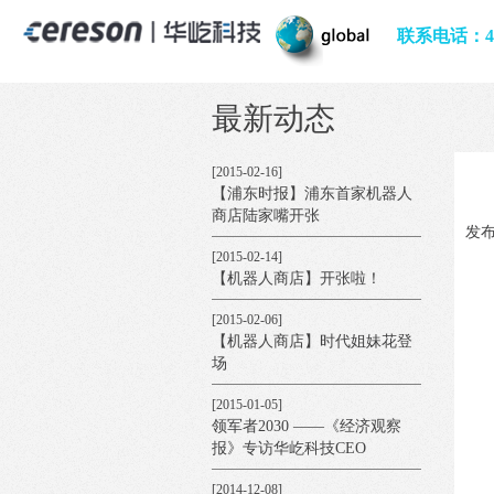
【澎湃新闻】国内第一家“上海
牌”机器人商店开张，已出口欧
联系电话：400
美14国十年
[2015-02-17]
【新闻综合】报道：机器人商
最新动态
店 陆家嘴开张
[2015-02-16]
【浦东时报】浦东首家机器人
商店陆家嘴开张
发布
[2015-02-14]
【机器人商店】开张啦！
[2015-02-06]
【机器人商店】时代姐妹花登
场
[2015-01-05]
领军者2030 ——《经济观察
报》专访华屹科技CEO
[2014-12-08]