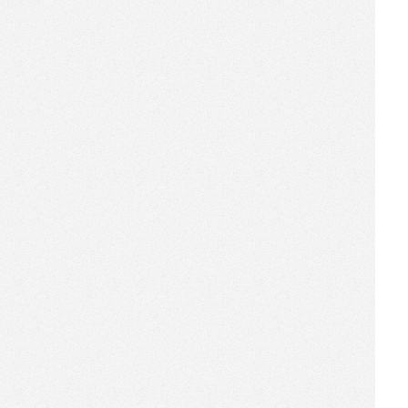
[2018-07-11]
华屹机器人商店与京东新通路
签署战略合作协议，首批京东
便利店智能零售终端合作伙伴
招募计划开启！
[2018-06-08]
华屹签约南通开发区，打造机
器人商店产业园
[2018-06-05]
用色彩和AI打败无聊，这有一
个机器人商店使用样本
[2018-05-25]
机器人商店五月图鉴丨从淘宝
心选开始的全线开燃
[2018-04-28]
机器人商店惊艳亮相上海智慧
零售峰会：给零售一万种可
能！