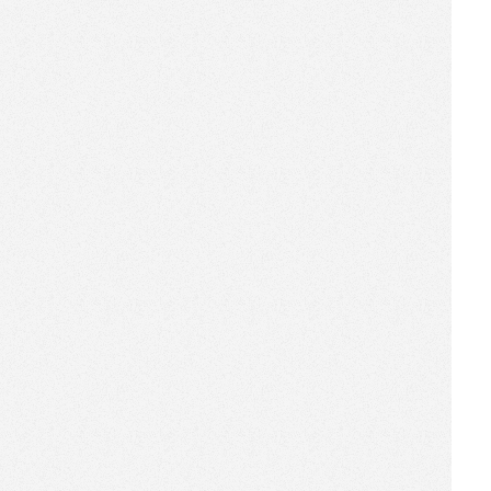
掀起红色海洋，华屹科技与沙
宣、华为、天猫联袂打造跨界
营销新体验！
[2018-10-31]
机器人商店九、十月图鉴丨金
秋已至，方兴未艾
[2018-08-31]
机器人商店八月图鉴：淘宝心
选、欧莱雅，安排！
[2018-08-17]
华屹重构零售空间：搬一家
shopping mall进展会
[2018-08-06]
邀请函丨华屹科技邀请您参加
上海无人店大会！
[2018-07-31]
机器人商店七月图鉴：欲与气
温试比高