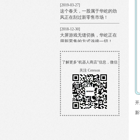
[2019-03-27]
这个春天，一股属于华屹的劲
风正在刮过新零售市场！
[2018-12-30]
大屏游戏无缝切换，华屹正在
用新零售的方式连接一切！
[2018-12-28]
用坪效突破场景限制，华屹这
了解更多“机器人商店”信息，微信
款超薄机型，正引领着地铁营
关注 Cereson
销新体验！
[2018-11-22]
华屹再推黑科技丨来机器人酒
吧，让我们一起酿造梦想！
开
[2018-11-17]
新
物流也能玩文创？华屹科技和
菜鸟裹裹联手带你看点不一样
的~~
[2018-11-10]