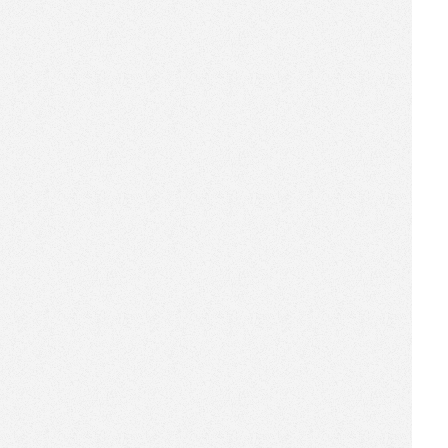
生意
[2017-08-30]
机器人商店“攻占”机场，强势
入局新零售
[2017-07-28]
场景化的新零售有多值钱？看
看“又进医院”的欧乐B就知道了
[2017-07-27]
快闪江湖丨比天气更热的是理
肤泉·机器人商店
[2017-07-10]
“百联”老牌劲旅拥抱新零售：
这个华屹有点厉害
[2017-07-07]
不玩概念！华屹无人便利店上
海、广州抢滩营业！
[2017-06-26]