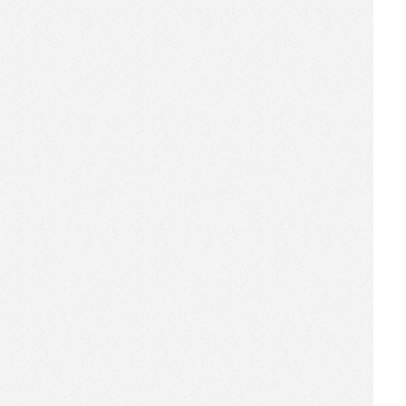
用天猫快闪店加码双十一，这
个品牌找来了机器人商店
[2017-11-10]
机器人商店卖出首台iPhone
X！
[2017-11-01]
机器人商店牵手京东，黑科技
玩转无界零售！
[2017-09-28]
首届无人店盛会隆重举行，华
屹惊艳亮相！
[2017-09-28]
最具创新力企业！新锐CEO！
华屹科技UR之夜获殊荣！
[2017-09-28]
订单过亿！华屹科技与上海麦
揽现场签约
[2017-09-28]