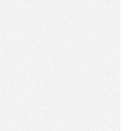
首批布局1000台！华屹科技与
FBI签署重大战略协议
[2017-09-28]
华屹科技与苏州乐美签订全面
战略合作协议
[2017-09-28]
华屹科技与新疆智客签订全面
战略合作协议，扬帆一带一路
智能零售
[2017-09-19]
机器人商店变身“嗨柜”入驻上
海，全面进军电影院！
[2017-09-07]
贩享家新开的无人便利店，既
卖便当，又提供现磨咖啡
[2017-09-06]
瞄准了新零售，深圳这家公司
要用机器人商店的方式做海淘