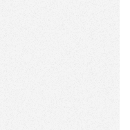
[2018-03-16]
智能终端驱动的无人零售，在
电子行业也发出了光
[2018-03-12]
“颜值经济”与“新零售”互借东
风
[2017-12-31]
一份机器人商店年度清单，与
更可爱的2018零售世界
[2017-12-25]
飞利浦餐厅的24小时便利柜，
是个进阶版的无人货架
[2017-12-05]
这家开在博物馆的文创驿站，
是一个链接人、货、场的无人
店
[2017-11-11]