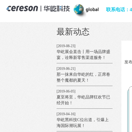
[2020-02-12]
山川异域，风月同天丨机器人
联系电话：400
商店亮相日本市场
[2020-01-23]
机器人商店年刊：用心成就商
最新动态
业伙伴
[2019-08-23]
华屹展会直击丨用一场品牌盛
宴，诠释新零售渠道服务！
发布
[2019-06-21]
那一抹来自华屹的红，正席卷
整个魔都的夏天！
[2019-06-05]
夏至将至，华屹品牌狂欢节已
经开始！
[2019-04-16]
华屹黑科技C位出道，引爆上
海国际潮玩展！